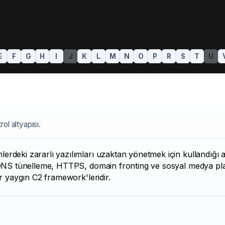
E
F
G
H
I
J
K
L
M
N
O
P
R
S
T
U
ol altyapısı.
rdeki zararlı yazılımları uzaktan yönetmek için kullandığı al
 DNS tünelleme, HTTPS, domain fronting ve sosyal medya plat
er yaygın C2 framework'leridir.