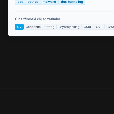
apt
botnet
malware
dns-tunneling
C
harfindeki diğer terimler
C2
Credential Stuffing
Cryptojacking
CSRF
CVE
CVS