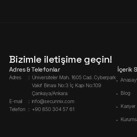
Bizimle iletişime geçin!
Adres & Telefonlar
İçerik 
Adres
:
Üniversiteler Mah. 1605 Cad. Cyberpark
Anasay
Vakıf Binası No:3 İç Kapı No:109
Blog
Çankaya/Ankara
E-mail
:
info@secunnix.com
Kariyer
Telefon
:
+90 850 304 57 61
Kurums