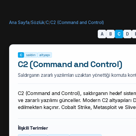
Ana Sayfa
/
Sözlük
/
C
/
C2 (Command and Control)
A
B
C
D
C
saldırı
altyapı
C2 (Command and Control)
Saldırganın zararlı yazılımları uzaktan yönettiği komuta kontr
C2 (Command and Control), saldırganın hedef sistemle
ve zararlı yazılımı günceller. Modern C2 altyapıları
edilmekten kaçınır. Cobalt Strike, Metasploit ve Sliv
İlişkili Terimler