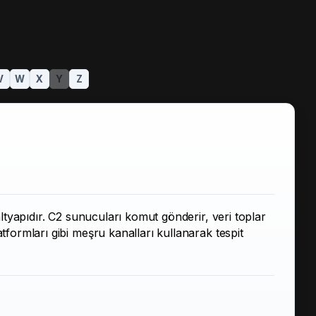
V
W
X
Y
Z
tyapıdır. C2 sunucuları komut gönderir, veri toplar
formları gibi meşru kanalları kullanarak tespit