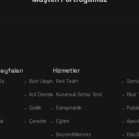
Sayfaları
Hizmetler
fa
Bize Ulaşın
Red Team
Sızma
Acil Destek
Kurumsal Sızma Testi
Blue
Gizlilik
Danışmanlık
Purpl
al
Çerezler
Eğitim
Apex
BeyondMemory
Elay