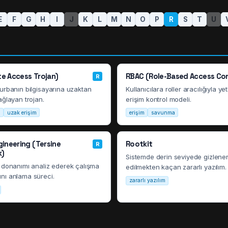
E
F
G
H
I
J
K
L
M
N
O
P
R
S
T
U
e Access Trojan)
RBAC (Role-Based Access Con
R
urbanın bilgisayarına uzaktan
Kullanıcılara roller aracılığıyla ye
ağlayan trojan.
erişim kontrol modeli.
m
uzak erişim
erişim
savunma
gineering (Tersine
Rootkit
R
k)
Sistemde derin seviyede gizlener
 donanımı analiz ederek çalışma
edilmekten kaçan zararlı yazılım.
nı anlama süreci.
zararlı yazılım