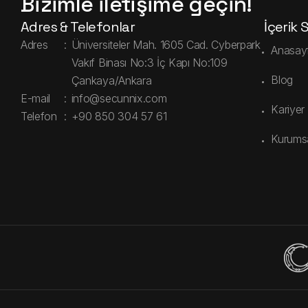
Bizimle iletişime geçin!
Adres & Telefonlar
İçerik 
Adres
:
Üniversiteler Mah. 1605 Cad. Cyberpark
Anasay
Vakıf Binası No:3 İç Kapı No:109
Blog
Çankaya/Ankara
E-mail
:
info@secunnix.com
Kariyer
Telefon
:
+90 850 304 57 61
Kurums