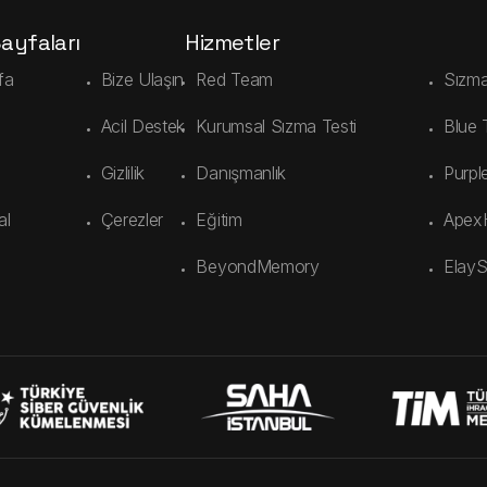
Sayfaları
Hizmetler
fa
Bize Ulaşın
Red Team
Sızma
Acil Destek
Kurumsal Sızma Testi
Blue
Gizlilik
Danışmanlık
Purpl
al
Çerezler
Eğitim
Apex
BeyondMemory
Elay