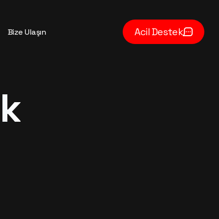
Acil Destek
Bize Ulaşın
ük