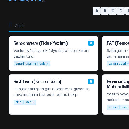
Ana Sayfa
/
Sözlük
/
R
A
B
C
D
R
7
terim
Ransomware (Fidye Yazılımı)
RAT (Remot
R
Verileri şifreleyerek fidye talep eden zararlı
Saldırgana k
yazılım türü.
tam erişim s
zararlı yazılım
saldırı
zararlı yazılı
Red Team (Kırmızı Takım)
Reverse En
R
Mühendisli
Gerçek saldırgan gibi davranarak güvenlik
Yazılım veya
savunmalarını test eden ofansif ekip.
mekanizması
ekip
saldırı
analiz
araç