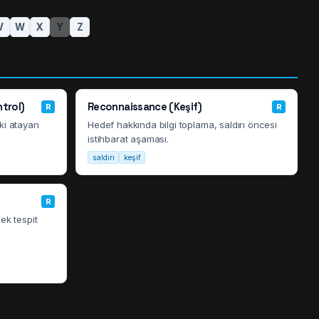
V
W
X
Y
Z
trol)
Reconnaissance (Keşif)
R
R
tki atayan
Hedef hakkında bilgi toplama, saldırı öncesi
istihbarat aşaması.
saldırı
keşif
R
ek tespit