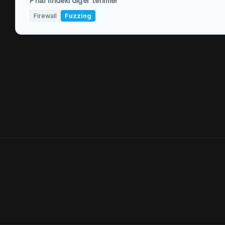
F
harfindeki diğer terimler
Firewall
Fuzzing