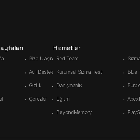
Sayfaları
Hizmetler
fa
Bize Ulaşın
Red Team
Sızma
Acil Destek
Kurumsal Sızma Testi
Blue
Gizlilik
Danışmanlık
Purpl
al
Çerezler
Eğitim
Apex
BeyondMemory
Elay