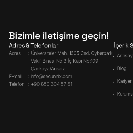
Bizimle iletişime geçin!
Adres & Telefonlar
İçerik 
Adres
:
Üniversiteler Mah. 1605 Cad. Cyberpark
Anasay
Vakıf Binası No:3 İç Kapı No:109
Blog
Çankaya/Ankara
E-mail
:
info@secunnix.com
Kariyer
Telefon
:
+90 850 304 57 61
Kurums