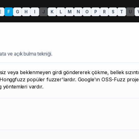
E
F
G
H
I
J
K
L
M
N
O
P
R
S
T
U
ta ve açık bulma tekniği.
rsiz veya beklenmeyen girdi göndererek çökme, bellek sızıntı
Honggfuzz popüler fuzzer'lardır. Google'ın OSS-Fuzz projesi
 yöntemleri vardır.