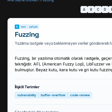
Ana Sayfa
/
Sözlük
/
F
/
Fuzzing
A
B
C
D
F
test
zafiyet
Fuzzing
Yazılıma rastgele veya beklenmeyen veriler göndererek ha
Fuzzing, bir yazılıma otomatik olarak rastgele, geçe
tekniğidir. AFL (American Fuzzy Lop), LibFuzzer ve 
bulmuştur. Beyaz kutu, kara kutu ve gri kutu fuzzing
İlişkili Terimler
vulnerability
buffer-overflow
code-review