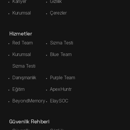
Kariyer
Gizlilik
Kurumsal
Çerezler
Hizmetler
Red Team
Sızma Testi
Kurumsal
Blue Team
Sızma Testi
Danışmanlık
Purple Team
Eğitim
ApexHuntr
BeyondMemory
ElaySOC
Güvenlik Rehberi