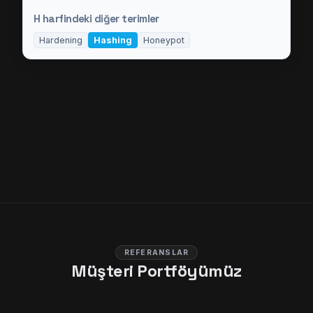
H
harfindeki diğer terimler
Hardening
Hashing
Honeypot
REFERANSLAR
Müşteri Portföyümüz