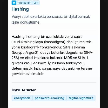
H
kriptografi
veri
Hashing
Veriyi sabit uzunlukta benzersiz bir dijital parmak
izine dönüştürme.
Hashing, herhangi bir uzunluktaki veriyi sabit
uzunlukta bir çıktıya (hash/digest) dönüştüren tek
yönlü kriptografik fonksiyondur. Şifre saklama
(bcrypt, Argon2), dosya bütünlük doğrulama (SHA-
256) ve dijital imzalarda kullanılır. MD5 ve SHA-1
güvenli kabul edilmez. İyi bir hash fonksiyonu:
deterministik, hızlı, çarpışmaya dayanıklı ve tersine
çevrilemez olmalıdır.
İlişkili Terimler
encryption
password-cracking
digital-signature