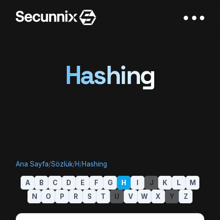
Hashing
Ana Sayfa
/
Sözlük
/
H
/
Hashing
A
B
C
D
E
F
G
H
I
J
K
L
M
N
O
P
R
S
T
U
V
W
X
Y
Z