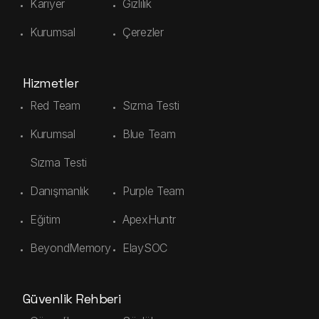
Kariyer
Gizlilik
Kurumsal
Çerezler
Hizmetler
Red Team
Sızma Testi
Kurumsal
Blue Team
Sızma Testi
Danışmanlık
Purple Team
Eğitim
ApexHuntr
BeyondMemory
ElaySOC
Güvenlik Rehberi