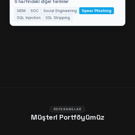
S
harfindeki diğer terimler
SIEM
SOC
Social Engineering
Spear Phishing
SQL Injection
SSL Stripping
REFERANSLAR
Müşteri Portföyümüz