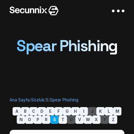
Spear Phishing
Ana Sayfa
/
Sözlük
/
S
/
Spear Phishing
A
B
C
D
E
F
G
H
I
J
K
L
M
N
O
P
R
S
T
U
V
W
X
Y
Z