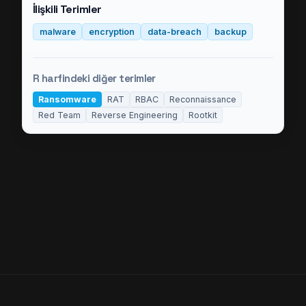
İlişkili Terimler
malware
encryption
data-breach
backup
R
harfindeki diğer terimler
Ransomware
RAT
RBAC
Reconnaissance
Red Team
Reverse Engineering
Rootkit