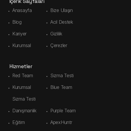
İçerik Sayfaları
Anasayfa
Bize Ulaşın
Blog
Acil Destek
Kariyer
Gizlilik
Kurumsal
Çerezler
Hizmetler
Red Team
Sızma Testi
Kurumsal
Blue Team
Sızma Testi
Danışmanlık
Purple Team
Eğitim
ApexHuntr