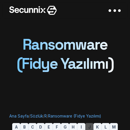
Ransomware
(Fidye Yazılımı)
Ana Sayfa
/
Sözlük
/
R
/
Ransomware (Fidye Yazılımı)
A
B
C
D
E
F
G
H
I
J
K
L
M