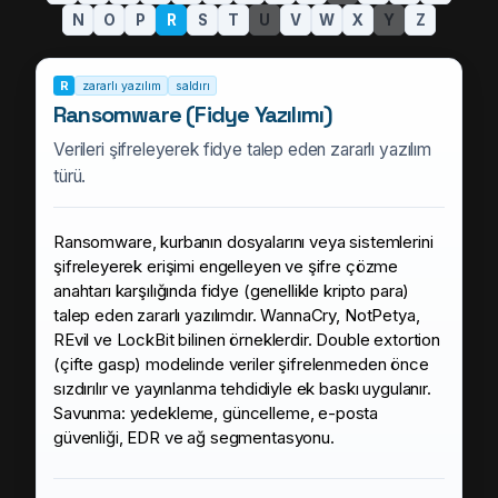
N
O
P
R
S
T
U
V
W
X
Y
Z
R
zararlı yazılım
saldırı
Ransomware (Fidye Yazılımı)
Verileri şifreleyerek fidye talep eden zararlı yazılım
türü.
Ransomware, kurbanın dosyalarını veya sistemlerini
şifreleyerek erişimi engelleyen ve şifre çözme
anahtarı karşılığında fidye (genellikle kripto para)
talep eden zararlı yazılımdır. WannaCry, NotPetya,
REvil ve LockBit bilinen örneklerdir. Double extortion
(çifte gasp) modelinde veriler şifrelenmeden önce
sızdırılır ve yayınlanma tehdidiyle ek baskı uygulanır.
Savunma: yedekleme, güncelleme, e-posta
güvenliği, EDR ve ağ segmentasyonu.