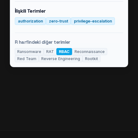
İlişkili Terimler
authorization
zero-trust
privilege-escalation
R
harfindeki diğer terimler
Ransomware
RAT
RBAC
Reconnaissance
Red Team
Reverse Engineering
Rootkit