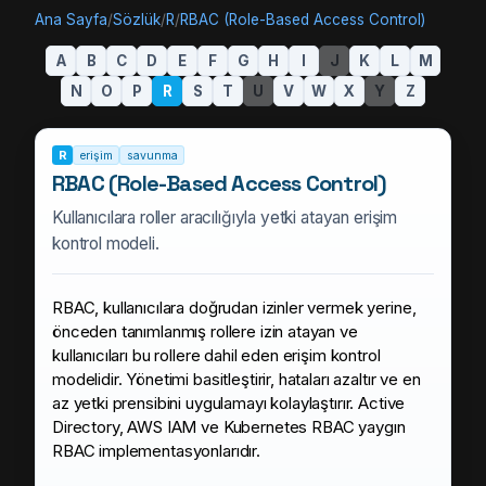
Ana Sayfa
/
Sözlük
/
R
/
RBAC (Role-Based Access Control)
A
B
C
D
E
F
G
H
I
J
K
L
M
N
O
P
R
S
T
U
V
W
X
Y
Z
R
erişim
savunma
RBAC (Role-Based Access Control)
Kullanıcılara roller aracılığıyla yetki atayan erişim
kontrol modeli.
RBAC, kullanıcılara doğrudan izinler vermek yerine,
önceden tanımlanmış rollere izin atayan ve
kullanıcıları bu rollere dahil eden erişim kontrol
modelidir. Yönetimi basitleştirir, hataları azaltır ve en
az yetki prensibini uygulamayı kolaylaştırır. Active
Directory, AWS IAM ve Kubernetes RBAC yaygın
RBAC implementasyonlarıdır.